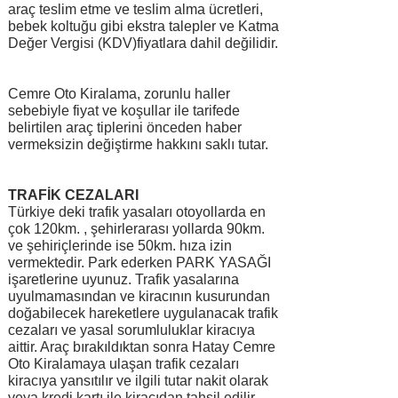
araç teslim etme ve teslim alma ücretleri,
bebek koltuğu gibi ekstra talepler ve Katma
Değer Vergisi (KDV)fiyatlara dahil değilidir.
Cemre Oto Kiralama, zorunlu haller
sebebiyle fiyat ve koşullar ile tarifede
belirtilen araç tiplerini önceden haber
vermeksizin değiştirme hakkını saklı tutar.
TRAFİK CEZALARI
Türkiye deki trafik yasaları otoyollarda en
çok 120km. , şehirlerarası yollarda 90km.
ve şehiriçlerinde ise 50km. hıza izin
vermektedir. Park ederken PARK YASAĞI
işaretlerine uyunuz. Trafik yasalarına
uyulmamasından ve kiracının kusurundan
doğabilecek hareketlere uygulanacak trafik
cezaları ve yasal sorumluluklar kiracıya
aittir. Araç bırakıldıktan sonra Hatay Cemre
Oto Kiralamaya ulaşan trafik cezaları
kiracıya yansıtılır ve ilgili tutar nakit olarak
veya kredi kartı ile kiracıdan tahsil edilir.