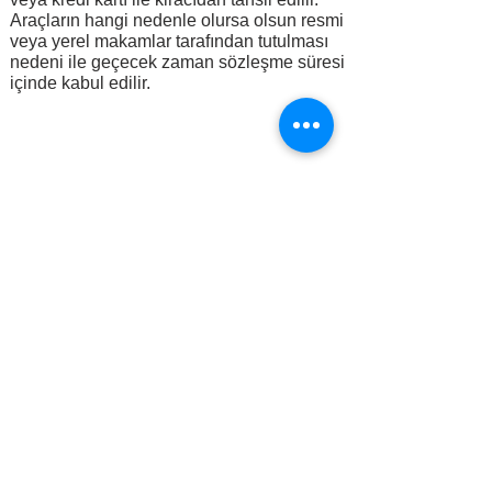
Araçların hangi nedenle olursa olsun resmi
veya yerel makamlar tarafından tutulması
nedeni ile geçecek zaman sözleşme süresi
içinde kabul edilir.
Bizi ziyaret edin!
Konforu Kiralamanın Adresi:
info@cemrerentacar.com
Hatay Havalimanı
Gelen Yolcu
Çıkışı
Buluşma & Karşılama
Merkez Ofis: Serinyol Mh. Uğur 2
Sk.
Oğural Apt. Kat:2 D:10